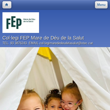
Menu
Col·legi FEP Mare de Déu de la Salut
TEL. 93 3876243· EMAIL col-legimarededeudelasalut@xtec.cat