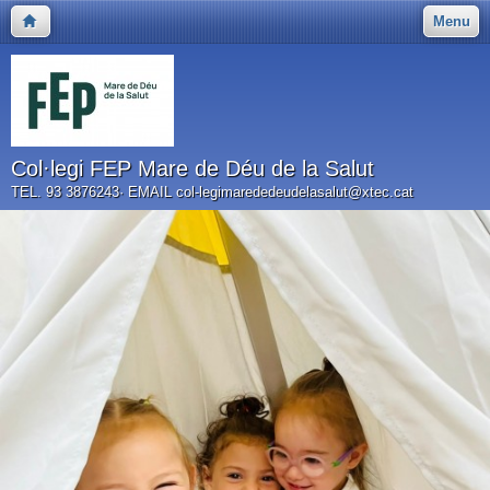
Menu
Col·legi FEP Mare de Déu de la Salut
TEL. 93 3876243· EMAIL col-legimarededeudelasalut@xtec.cat