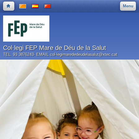
Menu
Col·legi FEP Mare de Déu de la Salut
TEL. 93 3876243· EMAIL col-legimarededeudelasalut@xtec.cat